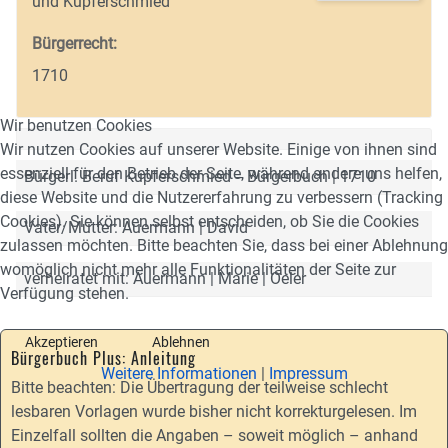
und Kupferschmied
Bürgerrecht:
1710
Wir benutzen Cookies
Wir nutzen Cookies auf unserer Website. Einige von ihnen sind
essenziell für den Betrieb der Seite, während andere uns helfen,
Bürgerl. Beruf Kupferschmied -- Bürgerbuch | 1710
diese Website und die Nutzererfahrung zu verbessern (Tracking
Cookies). Sie können selbst entscheiden, ob Sie die Cookies
Vater/Mutter: Auermann | David
zulassen möchten. Bitte beachten Sie, dass bei einer Ablehnung
womöglich nicht mehr alle Funktionalitäten der Seite zur
verheiratet mit: Auermann | Marie | Oeler
Verfügung stehen.
Akzeptieren
Ablehnen
Bürgerbuch Plus: Anleitung
Weitere Informationen
|
Impressum
Bitte beachten: Die Übertragung der teilweise schlecht
lesbaren Vorlagen wurde bisher nicht korrekturgelesen. Im
Einzelfall sollten die Angaben – soweit möglich – anhand