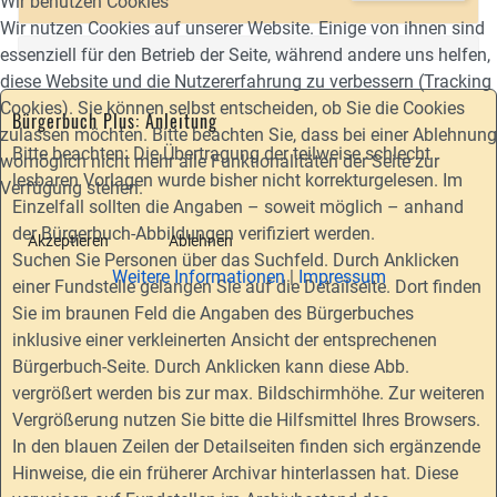
Wir benutzen Cookies
Wir nutzen Cookies auf unserer Website. Einige von ihnen sind
essenziell für den Betrieb der Seite, während andere uns helfen,
diese Website und die Nutzererfahrung zu verbessern (Tracking
Cookies). Sie können selbst entscheiden, ob Sie die Cookies
Bürgerbuch Plus: Anleitung
zulassen möchten. Bitte beachten Sie, dass bei einer Ablehnung
Bitte beachten: Die Übertragung der teilweise schlecht
womöglich nicht mehr alle Funktionalitäten der Seite zur
lesbaren Vorlagen wurde bisher nicht korrekturgelesen. Im
Verfügung stehen.
Einzelfall sollten die Angaben – soweit möglich – anhand
der Bürgerbuch-Abbildungen verifiziert werden.
Akzeptieren
Ablehnen
Suchen Sie Personen über das Suchfeld. Durch Anklicken
Weitere Informationen
|
Impressum
einer Fundstelle gelangen Sie auf die Detailseite. Dort finden
Sie im braunen Feld die Angaben des Bürgerbuches
inklusive einer verkleinerten Ansicht der entsprechenen
Bürgerbuch-Seite. Durch Anklicken kann diese Abb.
vergrößert werden bis zur max. Bildschirmhöhe. Zur weiteren
Vergrößerung nutzen Sie bitte die Hilfsmittel Ihres Browsers.
In den blauen Zeilen der Detailseiten finden sich ergänzende
Hinweise, die ein früherer Archivar hinterlassen hat. Diese