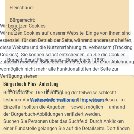
Fleischauer
Bürgerrecht:
Wir benutzen Cookies
1830
Wir nutzen Cookies auf unserer Website. Einige von ihnen sind
essenziell für den Betrieb der Seite, während andere uns helfen,
diese Website und die Nutzererfahrung zu verbessern (Tracking
Cookies). Sie können selbst entscheiden, ob Sie die Cookies
Bürgerl. Beruf Fleischauer -- Bürgerbuch | 1830
zulassen möchten. Bitte beachten Sie, dass bei einer Ablehnung
womöglich nicht mehr alle Funktionalitäten der Seite zur
Verfügung stehen.
Bürgerbuch Plus: Anleitung
Akzeptieren
Ablehnen
Bitte beachten: Die Übertragung der teilweise schlecht
lesbaren Vorlagen wurde bisher nicht korrekturgelesen. Im
Weitere Informationen
|
Impressum
Einzelfall sollten die Angaben – soweit möglich – anhand
der Bürgerbuch-Abbildungen verifiziert werden.
Suchen Sie Personen über das Suchfeld. Durch Anklicken
einer Fundstelle gelangen Sie auf die Detailseite. Dort finden