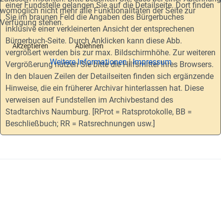
einer Fundstelle gelangen Sie auf die Detailseite. Dort finden
womöglich nicht mehr alle Funktionalitäten der Seite zur
Sie im braunen Feld die Angaben des Bürgerbuches
Verfügung stehen.
inklusive einer verkleinerten Ansicht der entsprechenen
Bürgerbuch-Seite. Durch Anklicken kann diese Abb.
Akzeptieren
Ablehnen
vergrößert werden bis zur max. Bildschirmhöhe. Zur weiteren
Weitere Informationen
|
Impressum
Vergrößerung nutzen Sie bitte die Hilfsmittel Ihres Browsers.
In den blauen Zeilen der Detailseiten finden sich ergänzende
Hinweise, die ein früherer Archivar hinterlassen hat. Diese
verweisen auf Fundstellen im Archivbestand des
Stadtarchivs Naumburg. [RProt = Ratsprotokolle, BB =
Beschließbuch; RR = Ratsrechnungen usw.]