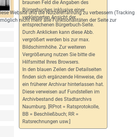
braunen Feld die Angaben des
Bürgerbuches inklusive einer
 diese Website und die Nutzererfahrung zu verbessern (Tracking
verkleinerten Ansicht der
öglich nicht mehr alle Funktionalitäten der Seite zur
entsprechenen Bürgerbuch-Seite.
Durch Anklicken kann diese Abb.
vergrößert werden bis zur max.
Bildschirmhöhe. Zur weiteren
Vergrößerung nutzen Sie bitte die
Hilfsmittel Ihres Browsers.
In den blauen Zeilen der Detailseiten
finden sich ergänzende Hinweise, die
ein früherer Archivar hinterlassen hat.
Diese verweisen auf Fundstellen im
Archivbestand des Stadtarchivs
Naumburg. [RProt = Ratsprotokolle,
BB = Beschließbuch; RR =
Ratsrechnungen usw.]