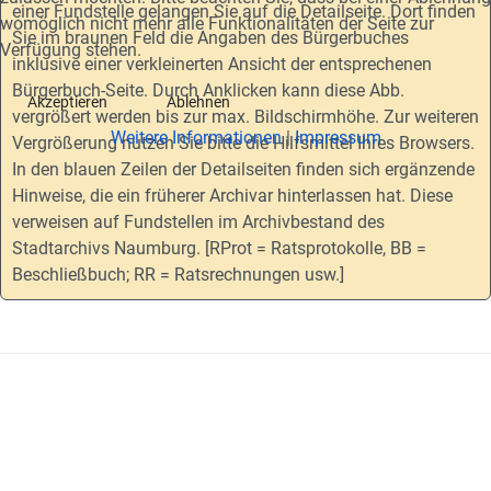
einer Fundstelle gelangen Sie auf die Detailseite. Dort finden
womöglich nicht mehr alle Funktionalitäten der Seite zur
Sie im braunen Feld die Angaben des Bürgerbuches
Verfügung stehen.
inklusive einer verkleinerten Ansicht der entsprechenen
Bürgerbuch-Seite. Durch Anklicken kann diese Abb.
Akzeptieren
Ablehnen
vergrößert werden bis zur max. Bildschirmhöhe. Zur weiteren
Weitere Informationen
|
Impressum
Vergrößerung nutzen Sie bitte die Hilfsmittel Ihres Browsers.
In den blauen Zeilen der Detailseiten finden sich ergänzende
Hinweise, die ein früherer Archivar hinterlassen hat. Diese
verweisen auf Fundstellen im Archivbestand des
Stadtarchivs Naumburg. [RProt = Ratsprotokolle, BB =
Beschließbuch; RR = Ratsrechnungen usw.]