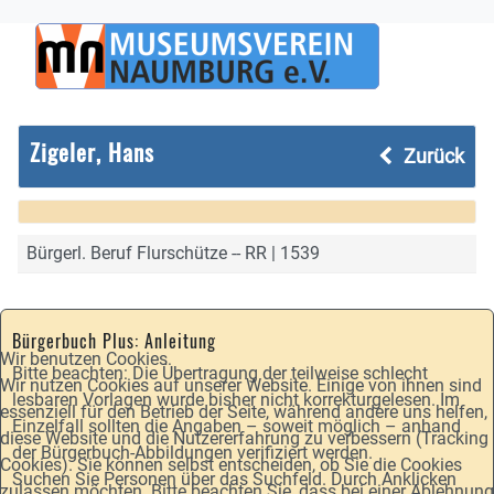
Zigeler, Hans
Zurück
Bürgerl. Beruf Flurschütze -- RR | 1539
Bürgerbuch Plus: Anleitung
Wir benutzen Cookies
Bitte beachten: Die Übertragung der teilweise schlecht
Wir nutzen Cookies auf unserer Website. Einige von ihnen sind
lesbaren Vorlagen wurde bisher nicht korrekturgelesen. Im
essenziell für den Betrieb der Seite, während andere uns helfen,
Einzelfall sollten die Angaben – soweit möglich – anhand
diese Website und die Nutzererfahrung zu verbessern (Tracking
der Bürgerbuch-Abbildungen verifiziert werden.
Cookies). Sie können selbst entscheiden, ob Sie die Cookies
Suchen Sie Personen über das Suchfeld. Durch Anklicken
zulassen möchten. Bitte beachten Sie, dass bei einer Ablehnung