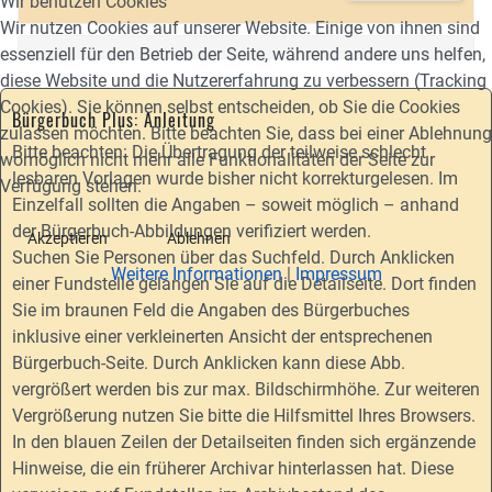
Wir benutzen Cookies
Wir nutzen Cookies auf unserer Website. Einige von ihnen sind
essenziell für den Betrieb der Seite, während andere uns helfen,
diese Website und die Nutzererfahrung zu verbessern (Tracking
Cookies). Sie können selbst entscheiden, ob Sie die Cookies
Bürgerbuch Plus: Anleitung
zulassen möchten. Bitte beachten Sie, dass bei einer Ablehnung
Bitte beachten: Die Übertragung der teilweise schlecht
womöglich nicht mehr alle Funktionalitäten der Seite zur
lesbaren Vorlagen wurde bisher nicht korrekturgelesen. Im
Verfügung stehen.
Einzelfall sollten die Angaben – soweit möglich – anhand
der Bürgerbuch-Abbildungen verifiziert werden.
Akzeptieren
Ablehnen
Suchen Sie Personen über das Suchfeld. Durch Anklicken
Weitere Informationen
|
Impressum
einer Fundstelle gelangen Sie auf die Detailseite. Dort finden
Sie im braunen Feld die Angaben des Bürgerbuches
inklusive einer verkleinerten Ansicht der entsprechenen
Bürgerbuch-Seite. Durch Anklicken kann diese Abb.
vergrößert werden bis zur max. Bildschirmhöhe. Zur weiteren
Vergrößerung nutzen Sie bitte die Hilfsmittel Ihres Browsers.
In den blauen Zeilen der Detailseiten finden sich ergänzende
Hinweise, die ein früherer Archivar hinterlassen hat. Diese