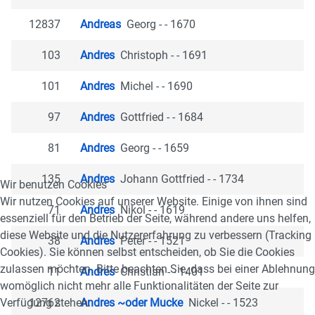
12837
Andreas
Georg - - 1670
103
Andres
Christoph - - 1691
101
Andres
Michel - - 1690
97
Andres
Gottfried - - 1684
81
Andres
Georg - - 1659
135
Andres
Johann Gottfried - - 1734
Wir benutzen Cookies
Wir nutzen Cookies auf unserer Website. Einige von ihnen sind
71
Andres
Nikol - - 1619
essenziell für den Betrieb der Seite, während andere uns helfen,
diese Website und die Nutzererfahrung zu verbessern (Tracking
38
Andres
Peter - - 1521
Cookies). Sie können selbst entscheiden, ob Sie die Cookies
zulassen möchten. Bitte beachten Sie, dass bei einer Ablehnung
11
Andres
Christian - - 1401
womöglich nicht mehr alle Funktionalitäten der Seite zur
Verfügung stehen.
12762
Andres ~oder Mucke
Nickel - - 1523