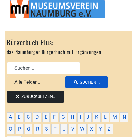
Bürgerbuch Plus:
das Naumburger Bürgerbuch mit Ergänzungen
SUCHEN...
ZURÜCKSETZEN...
A
B
C
D
E
F
G
H
I
J
K
L
M
N
O
P
Q
R
S
T
U
V
W
X
Y
Z