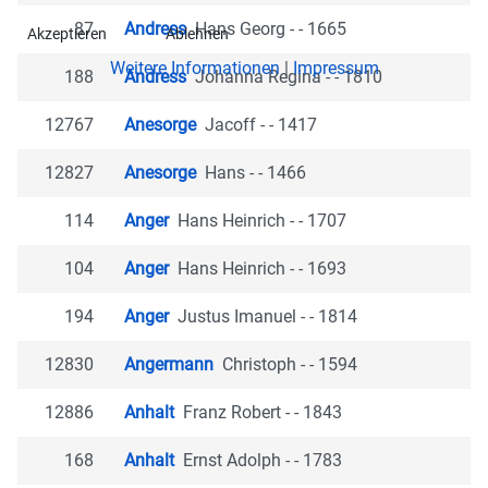
87
Andress
Hans Georg - - 1665
Akzeptieren
Ablehnen
Weitere Informationen
|
Impressum
188
Andress
Johanna Regina - - 1810
12767
Anesorge
Jacoff - - 1417
12827
Anesorge
Hans - - 1466
114
Anger
Hans Heinrich - - 1707
104
Anger
Hans Heinrich - - 1693
194
Anger
Justus Imanuel - - 1814
12830
Angermann
Christoph - - 1594
12886
Anhalt
Franz Robert - - 1843
168
Anhalt
Ernst Adolph - - 1783