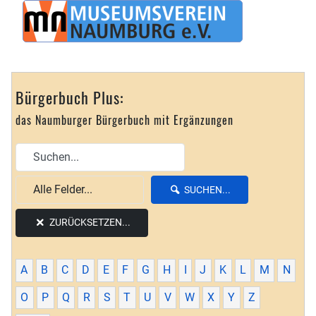
Bürgerbuch Plus:
das Naumburger Bürgerbuch mit Ergänzungen
SUCHEN...
ZURÜCKSETZEN...
A
B
C
D
E
F
G
H
I
J
K
L
M
N
O
P
Q
R
S
T
U
V
W
X
Y
Z