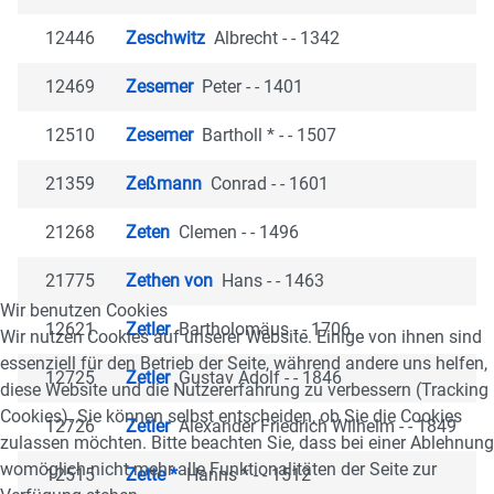
12446
Zeschwitz
Albrecht - - 1342
12469
Zesemer
Peter - - 1401
12510
Zesemer
Bartholl * - - 1507
21359
Zeßmann
Conrad - - 1601
21268
Zeten
Clemen - - 1496
21775
Zethen von
Hans - - 1463
Wir benutzen Cookies
12621
Zetler
Bartholomäus - - 1706
Wir nutzen Cookies auf unserer Website. Einige von ihnen sind
essenziell für den Betrieb der Seite, während andere uns helfen,
12725
Zetler
Gustav Adolf - - 1846
diese Website und die Nutzererfahrung zu verbessern (Tracking
Cookies). Sie können selbst entscheiden, ob Sie die Cookies
12726
Zetler
Alexander Friedrich Wilhelm - - 1849
zulassen möchten. Bitte beachten Sie, dass bei einer Ablehnung
womöglich nicht mehr alle Funktionalitäten der Seite zur
12515
Zette *
Hanns * - - 1512