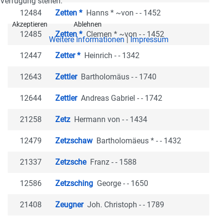
Verfügung stehen.
12484
Zetten *
Hanns * ~von - - 1452
Akzeptieren
Ablehnen
12485
Zetten *
Clemen * ~von - - 1452
Weitere Informationen
|
Impressum
12447
Zetter *
Heinrich - - 1342
12643
Zettler
Bartholomäus - - 1740
12644
Zettler
Andreas Gabriel - - 1742
21258
Zetz
Hermann von - - 1434
12479
Zetzschaw
Bartholomäeus * - - 1432
21337
Zetzsche
Franz - - 1588
12586
Zetzsching
George - - 1650
21408
Zeugner
Joh. Christoph - - 1789