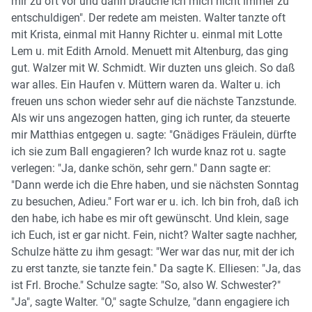
mir zu oft vor und dann brauche ich mich nicht immer zu
entschuldigen". Der redete am meisten. Walter tanzte oft
mit Krista, einmal mit Hanny Richter u. einmal mit Lotte
Lem u. mit Edith Arnold. Menuett mit Altenburg, das ging
gut. Walzer mit W. Schmidt. Wir duzten uns gleich. So daß
war alles. Ein Haufen v. Müttern waren da. Walter u. ich
freuen uns schon wieder sehr auf die nächste Tanzstunde.
Als wir uns angezogen hatten, ging ich runter, da steuerte
mir Matthias entgegen u. sagte: "Gnädiges Fräulein, dürfte
ich sie zum Ball engagieren? Ich wurde knaz rot u. sagte
verlegen: "Ja, danke schön, sehr gern." Dann sagte er:
"Dann werde ich die Ehre haben, und sie nächsten Sonntag
zu besuchen, Adieu." Fort war er u. ich. Ich bin froh, daß ich
den habe, ich habe es mir oft gewünscht. Und klein, sage
ich Euch, ist er gar nicht. Fein, nicht? Walter sagte nachher,
Schulze hätte zu ihm gesagt: "Wer war das nur, mit der ich
zu erst tanzte, sie tanzte fein." Da sagte K. Elliesen: "Ja, das
ist Frl. Broche." Schulze sagte: "So, also W. Schwester?"
"Ja", sagte Walter. "O," sagte Schulze, "dann engagiere ich