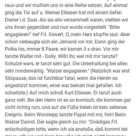
raus und wir mußten uns in eine Reihe setzen. Auf einmal
ging die Tür auf u. Werner Elliesen trat mit einem tiefen
Diener i.d. Saal. Als sie alle versammelt waren, stellten wir
uns ihnen gegenüber und nun wurde vorgestellt. "Bitte
engagieren!" rief Frl. Sievert. O, mein Herz klopfte laut. Aber
schon verbeugte sich ein Jemand vor mir. Dann ging der
Polka los, immer 8 Paare, wir kamen 3 x dran. Vor mir
tanzte Walter mit - Dolly. Wißt Ihr, wer mit mir tanzte?
Schulze wars, er tanzt sehr gut. Die Unterhaltung bei allen
sehr minderwärtig. "Walzer engagieren." (Natürlich war erst
Sitzpause, das ist furchtbar fatal, wenn die Herren so
angestürzt kommen, einer war beinah mal gefallen. Ich
schwitzte.) Auf mich schoß Kurt Elliesen. Er tanzt auch
ganz nett. Bei den Herrn ist es so komisch, die kommen gar
nicht richtig rum, und auf die Füße treten ist kein seltenes
Ereignis. Beim Wonstepp tanzte Papst mit mir, fein! Beim
Walzer Dannil. Der sagte gleich zu mir: "Gnädiges Frl.
entschuldigen bitte, wenn ich sie anstoße, daß kommt bei