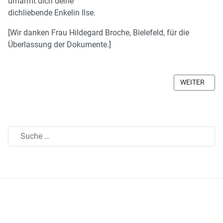
umarmt dich deine
dichliebende Enkelin Ilse.
[Wir danken Frau Hildegard Broche, Bielefeld, für die
Überlassung der Dokumente.]
NÄCHSTER BE
WEITER