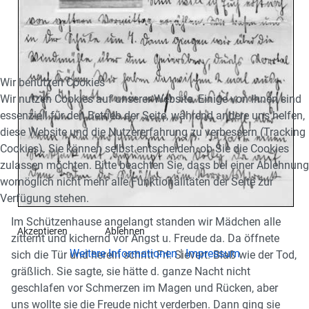
Wir benutzen Cookies
Wir nutzen Cookies auf unserer Website. Einige von ihnen sind
essenziell für den Betrieb der Seite, während andere uns helfen,
diese Website und die Nutzererfahrung zu verbessern (Tracking
Cookies). Sie können selbst entscheiden, ob Sie die Cookies
zulassen möchten. Bitte beachten Sie, dass bei einer Ablehnung
womöglich nicht mehr alle Funktionalitäten der Seite zur
Verfügung stehen.
Im Schützenhause angelangt standen wir Mädchen alle
Akzeptieren
Ablehnen
zitternt und kichernd vor Angst u. Freude da. Da öffnete
Weitere Informationen
|
Impressum
sich die Tür und herein schritt Frl. Sievert. Blaß wie der Tod,
gräßlich. Sie sagte, sie hätte d. ganze Nacht nicht
geschlafen vor Schmerzen im Magen und Rücken, aber
uns wollte sie die Freude nicht verderben. Dann ging sie